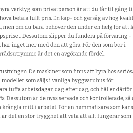
yra verktyg som privatperson är att du får tillgång til
höva betala fullt pris. En kap- och gersåg av hög kvali
pa, men om du bara behöver den under en helg för att 
öpspriset. Dessutom slipper du fundera på förvaring – 
 har inget mer med den att göra. För den som bor i
örrådsutrymme är det en avgörande fördel.
rustningen. De maskiner som finns att hyra hos seriös
e modeller som säljs i vanliga byggvaruhus för
a tuffa arbetsdagar, dag efter dag, och håller därför
fs. Dessutom är de nyss servade och kontrollerade, så
ka krångla mitt i arbetet. För en hemmafixare som kan
är det en stor trygghet att veta att allt fungerar som