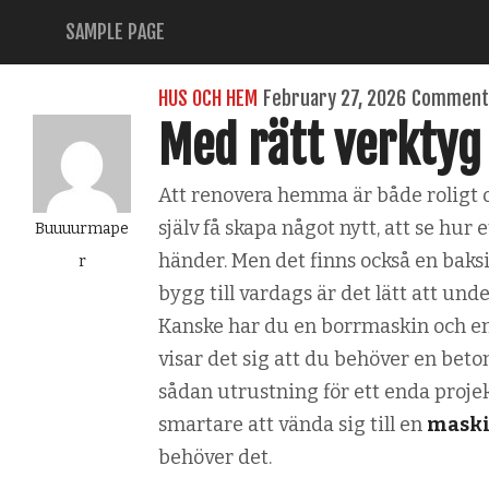
SAMPLE PAGE
HUS OCH HEM
February 27, 2026
Comments
Med rätt verktyg
Att renovera hemma är både roligt oc
själv få skapa något nytt, att se hur 
Buuuurmape
händer. Men det finns också en baks
r
bygg till vardags är det lätt att und
Kanske har du en borrmaskin och en
visar det sig att du behöver en beto
sådan utrustning för ett enda projek
smartare att vända sig till en
maski
behöver det.