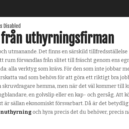
 Disabled
 från uthyrningsfirman
h utmanande. Det finns en särskild tillfredsställelse i
ett rum förvandlas från slitet till fräscht genom ens eg
ida: alla verktyg som krävs. För den som inte jobbar m
erskatta vad som behövs för att göra ett riktigt bra job
 skruvdragare hemma, men när det väl kommer till k
ngblandare, en golvslip eller en kap- och gersåg. Att k
t är sällan ekonomiskt försvarbart. Då är det betydlig
nuthyrning
och hyra precis det du behöver, precis n