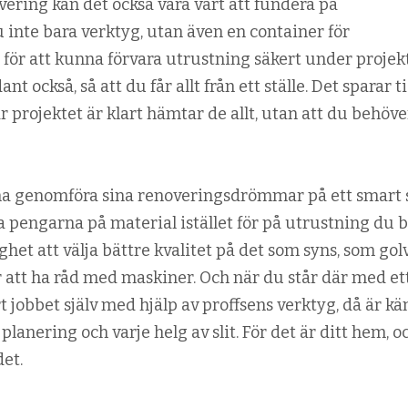
vering kan det också vara värt att fundera på
 inte bara verktyg, utan även en container för
 för att kunna förvara utrustning säkert under projek
 också, så att du får allt från ett ställe. Det sparar t
 projektet är klart hämtar de allt, utan att du behöve
na genomföra sina renoveringsdrömmar på ett smart s
a pengarna på material istället för på utrustning du 
het att välja bättre kvalitet på det som syns, som gol
för att ha råd med maskiner. Och när du står där med et
t jobbet själv med hjälp av proffsens verktyg, då är kä
planering och varje helg av slit. För det är ditt hem, o
det.