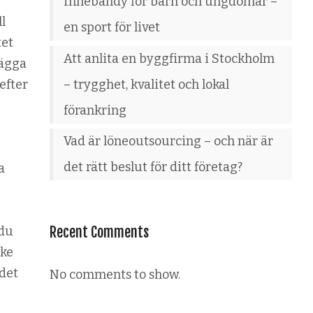
Innebandy för barn och ungdomar –
l
en sport för livet
tet
Att anlita en byggfirma i Stockholm
lägga
– trygghet, kvalitet och lokal
efter
förankring
Vad är löneoutsourcing – och när är
det rätt beslut för ditt företag?
a
 du
Recent Comments
ske
 det
No comments to show.