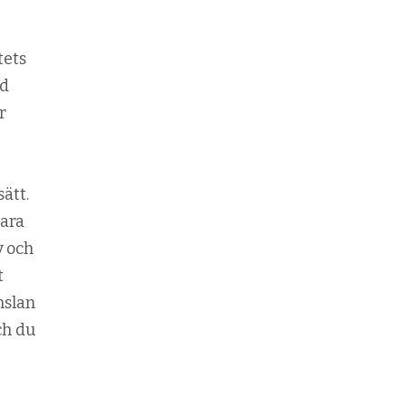
tets
id
r
ätt.
bara
v och
t
nslan
ch du