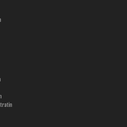
n
m
n
tratin