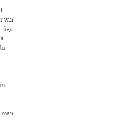
lt
är van
 Fråga
la
 du
in
n man