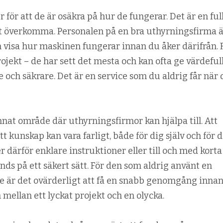
för att de är osäkra på hur de fungerar. Det är en ful
att överkomma. Personalen på en bra uthyrningsfirma 
an visa hur maskinen fungerar innan du åker därifrån.
rojekt – de har sett det mesta och kan ofta ge värdeful
 och säkrare. Det är en service som du aldrig får när
nnat område där uthyrningsfirmor kan hjälpa till. Att
 kunskap kan vara farligt, både för dig själv och för d
därför enklare instruktioner eller till och med korta
ds på ett säkert sätt. För den som aldrig använt en
re är det ovärderligt att få en snabb genomgång inna
 mellan ett lyckat projekt och en olycka.