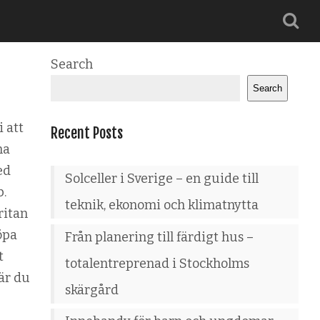
Search
Search
 att
Recent Posts
na
ed
Solceller i Sverige – en guide till
b.
teknik, ekonomi och klimatnytta
ritan
öpa
Från planering till färdigt hus –
t
totalentreprenad i Stockholms
är du
skärgård